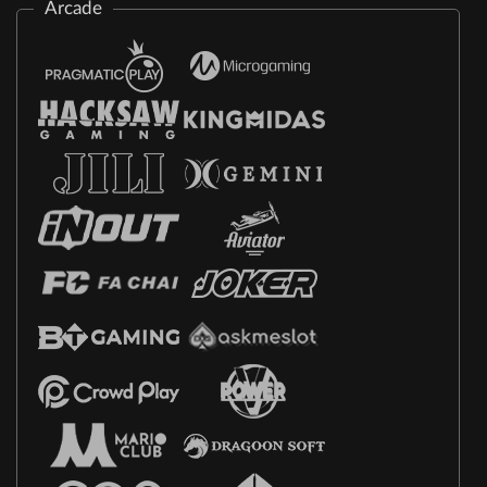
Arcade