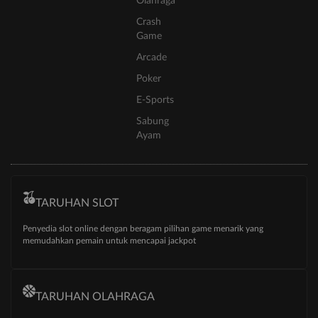
Olahraga
Crash
Game
Arcade
Poker
E-Sports
Sabung
Ayam
TARUHAN SLOT
Penyedia slot online dengan beragam pilihan game menarik yang
memudahkan pemain untuk mencapai jackpot
TARUHAN OLAHRAGA