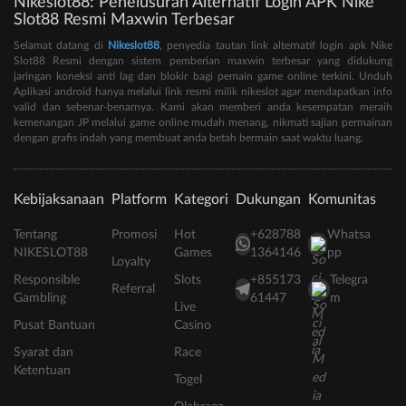
Nikeslot88: Penelusuran Alternatif Login APK Nike
Slot88 Resmi Maxwin Terbesar
Selamat datang di
Nikeslot88
, penyedia tautan link alternatif login apk Nike
Slot88 Resmi dengan sistem pemberian maxwin terbesar yang didukung
jaringan koneksi anti lag dan blokir bagi pemain game online terkini. Unduh
Aplikasi android hanya melalui link resmi milik nikeslot agar mendapatkan info
valid dan sebenar-benarnya. Kami akan memberi anda kesempatan meraih
kemenangan JP melalui game online mudah menang, nikmati sajian permainan
dengan grafis indah yang membuat anda betah bermain saat waktu luang.
Kebijaksanaan
Platform
Kategori
Dukungan
Komunitas
Tentang
Promosi
Hot
+628788
Whatsa
NIKESLOT88
Games
1364146
pp
Loyalty
Responsible
Slots
+855173
Telegra
Referral
Gambling
61447
m
Live
Pusat Bantuan
Casino
Syarat dan
Race
Ketentuan
Togel