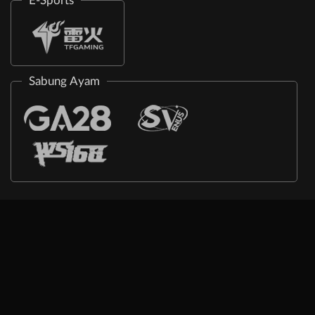
E-Sports
Sabung Ayam