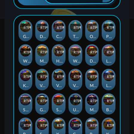
RTP
95%
RTP
95%
RTP
90%
RTP
87%
RTP
83%
RTP
87%
Golden Hoof Quest
Derby King
Cyber Bounty 4096
TEEED UP!
Olympig
Poseidon
RTP
91%
RTP
93%
RTP
93%
RTP
81%
RTP
89%
RTP
92%
Wild Bronco
Mahjong Wins
Horse of Bounty
Ways of the Holy Horse
Dragon Soar
Lucky Elephant X-Huge
RTP
89%
RTP
89%
RTP
87%
RTP
88%
RTP
93%
RTP
93%
KOI TRIO
Voyage of Blast Raider X-Lock
Voyage of Cryo Gunner X-Lock
Voyage of Daring Queen X-Lock
Money Tree - Hyper Wild
Lucky Pearl
RTP
95%
RTP
94%
RTP
94%
RTP
89%
RTP
91%
RTP
98%
Super Niubi Fortune X-Huge
Golden Goal
Samba Jewel
UGO Aztec Gold
Modern Gods
BirdsParty
RTP
84%
RTP
96%
RTP
84%
RTP
88%
RTP
87%
RTP
97%