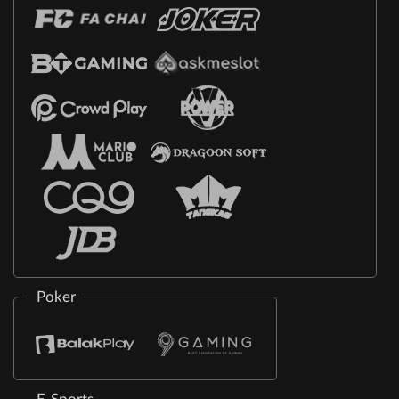
Poker