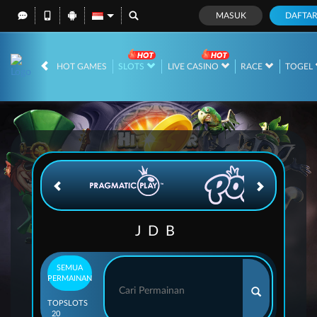
MASUK
DAFTA
IDR
12,675,510,
HOT GAMES
SLOTS
LIVE CASINO
RACE
TOGEL
JDB
SEMUA
PERMAINAN
TOP
SLOTS
20