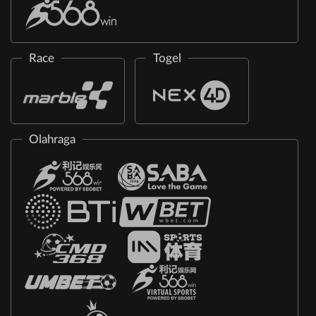
Race
Togel
Olahraga