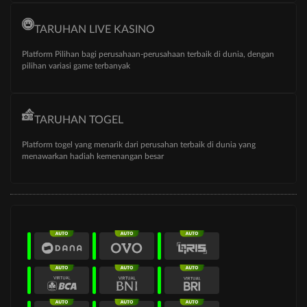
TARUHAN LIVE KASINO
Platform Pilihan bagi perusahaan-perusahaan terbaik di dunia, dengan
pilihan variasi game terbanyak
TARUHAN TOGEL
Platform togel yang menarik dari perusahan terbaik di dunia yang
menawarkan hadiah kemenangan besar