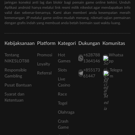
jaringan koneksi anti lag dan blokir bagi pemain game online terkini. Unduh
Aplikasi android hanya melalui link resmi milik nikeslot agar mendapatkan info
valid dan sebenar-benarnya. Kami akan memberi anda kesempatan meraih
kemenangan JP melalui game online mudah menang, nikmati sajian permainan
dengan grafis indah yang membuat anda betah bermain saat waktu luang.
Kebijaksanaan
Platform
Kategori
Dukungan
Komunitas
Tentang
Promosi
Hot
+628788
Whatsa
NIKESLOT88
Games
1364146
pp
Loyalty
Responsible
Slots
+855173
Telegra
Referral
Gambling
61447
m
Live
Pusat Bantuan
Casino
Syarat dan
Race
Ketentuan
Togel
Olahraga
Crash
Game