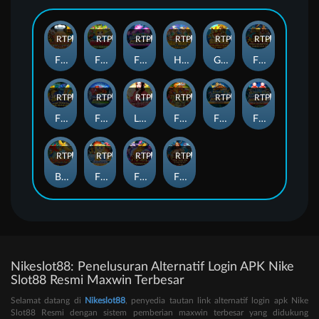
RTP
86%
RTP
83%
RTP
95%
RTP
82%
RTP
79%
RTP
85%
Fisherman's Wharf
Fish Hunter Insect Paradise
Fish Hunter 2 EX-Pro
Happy Fish 5
Golden Toad Fish Hunting
Fish Hunting: Da Sheng Nao Hai
RTP
95%
RTP
91%
RTP
79%
RTP
81%
RTP
81%
RTP
83%
Fish Hunting: Yao Qian Shu
Fish Hunter 2 EX-Novice
Lucky Wheel
Fish Hunter Monster Awaken
Fish Hunter 2 EX-Newbie
Fish Hunter 2 EX-My Club
RTP
81%
RTP
92%
RTP
84%
RTP
85%
Bird Paradise
Fish Hunter Spongebob
Fish Haiba
Fish Hunting: Li Kui Pi Yu
Nikeslot88: Penelusuran Alternatif Login APK Nike
Slot88 Resmi Maxwin Terbesar
Selamat datang di
Nikeslot88
, penyedia tautan link alternatif login apk Nike
Slot88 Resmi dengan sistem pemberian maxwin terbesar yang didukung