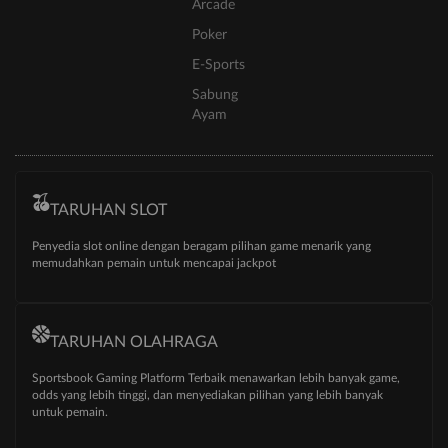
Arcade
Poker
E-Sports
Sabung
Ayam
TARUHAN SLOT
Penyedia slot online dengan beragam pilihan game menarik yang
memudahkan pemain untuk mencapai jackpot
TARUHAN OLAHRAGA
Sportsbook Gaming Platform Terbaik menawarkan lebih banyak game,
odds yang lebih tinggi, dan menyediakan pilihan yang lebih banyak
untuk pemain.