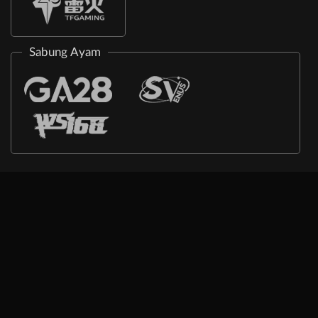
Sabung Ayam