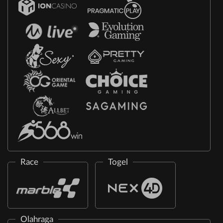
Race
Togel
Olahraga