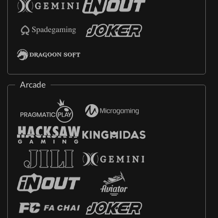
Arcade