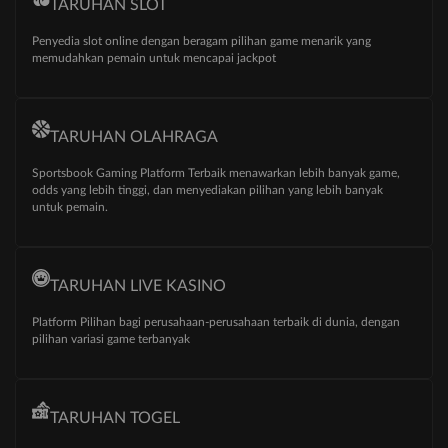
TARUHAN SLOT
Penyedia slot online dengan beragam pilihan game menarik yang
memudahkan pemain untuk mencapai jackpot
TARUHAN OLAHRAGA
Sportsbook Gaming Platform Terbaik menawarkan lebih banyak game,
odds yang lebih tinggi, dan menyediakan pilihan yang lebih banyak
untuk pemain.
TARUHAN LIVE KASINO
Platform Pilihan bagi perusahaan-perusahaan terbaik di dunia, dengan
pilihan variasi game terbanyak
TARUHAN TOGEL