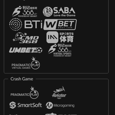
Crash Game