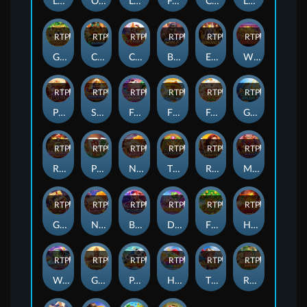
LUXURY GOLDEN PANTHER
OPEN VAULT
LEGEND OF INCA
Fortune Goddess
CRAZY BUFFALO
LUCKY FORTUNES
RTP
89%
RTP
92%
RTP
87%
RTP
83%
RTP
95%
RTP
82%
GOLDEN PANTHER
CATLA'S MONEY MACHINE
CHILIHUAHUA
BAD RICH WOLF
EGYPT BONANZA
WIN WIN NEKO
RTP
81%
RTP
88%
RTP
82%
RTP
89%
RTP
88%
RTP
82%
PHOENIX FEVER
SWORD OF KING
Fortune Money Boom
FORTUNE KOI
Fortune Sheep
GRAND BLUE
RTP
81%
RTP
86%
RTP
91%
RTP
91%
RTP
84%
RTP
85%
RICH ＭAN
PONG PONG HU
NIGHT MARKET
TREASURE RAIDERS
Roma Gladiatrix
MERGE MAGIC
RTP
92%
RTP
91%
RTP
93%
RTP
94%
RTP
81%
RTP
89%
GOLD RUSH
NIGHT MARKET 2
Boxing Riches
DA LE MEN
FORTUNE EGG
HOT POT PARTY
RTP
93%
RTP
93%
RTP
93%
RTP
92%
RTP
82%
RTP
83%
WAR OF THE UNIVERSE
GLORY OF ROME
PANDA DRAGON BOAT
HAPPY DUO BAO
TREASURE CRUISE
ROBIN HOOD