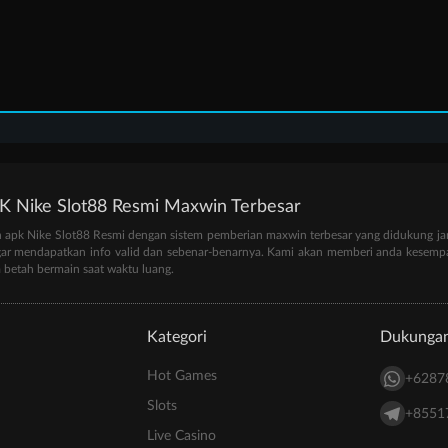
APK Nike Slot88 Resmi Maxwin Terbesar
ogin apk Nike Slot88 Resmi dengan sistem pemberian maxwin terbesar yang didukung jari
t agar mendapatkan info valid dan sebenar-benarnya. Kami akan memberi anda kes
 betah bermain saat waktu luang.
Kategori
Dukunga
Hot Games
+6287
Slots
+8551
Live Casino