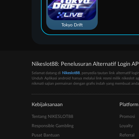
Tokyo Drift
Nikeslot88: Penelusuran Alternatif Login 
Selamat datang di
Nikeslot88
, penyedia tautan link alternatif l
Unduh Aplikasi android hanya melalui link resmi milik nikeslo
nikmati sajian permainan dengan grafis indah yang membuat anda
Kebijaksanaan
Platform
Tentang NIKESLOT88
Promosi
Responsible Gambling
Loyalty
Pusat Bantuan
Referral