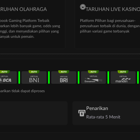
ARUHAN OLAHRAGA
TARUHAN LIVE KASIN
book Gaming Platform Terbaik
Platform Pilihan bagi perusahaan-
rkan lebih banyak game, odds yang
perusahaan terbaik di dunia, dengan
tinggi, dan menyediakan pilihan yang
pilihan variasi game terbanyak
banyak untuk pemain.
arikan tidak dapat diproses
Penarikan
Rata-rata 5 Menit