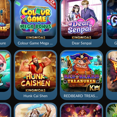
sure
Colour Game Mega Bonus
Dear Senpai
G
h
Hunk Cai Shen
REDBEARD TREASURE