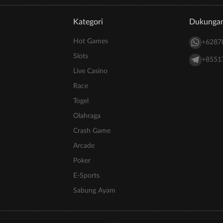
Kategori
Dukunga
Hot Games
+6287
Slots
+8551
Live Casino
Race
Togel
Olahraga
Crash Game
Arcade
Poker
E-Sports
Sabung Ayam