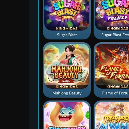
Sugar Blast
Sugar Blast Fre
Mahjong Beauty
Flame of Fortu