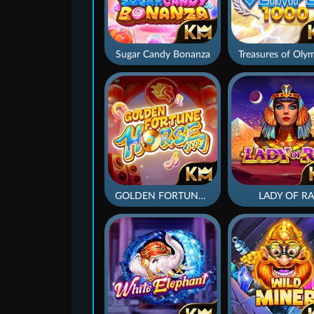
Sugar Candy Bonanza
GOLDEN FORTUNE HORSE
LADY OF RA