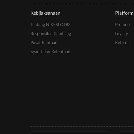
Kebijaksanaan
Platform
Tentang NIKESLOT88
Promosi
Responsible Gambling
Loyalty
Pusat Bantuan
Referral
Syarat dan Ketentuan