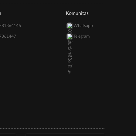
n
Komunitas
881364146
Whatsapp
7361447
Telegram