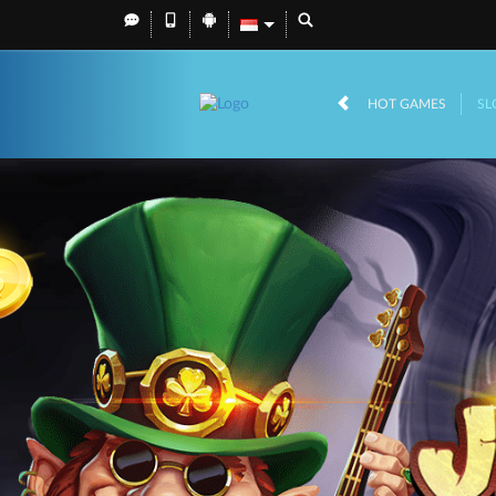
HOT GAMES
SL