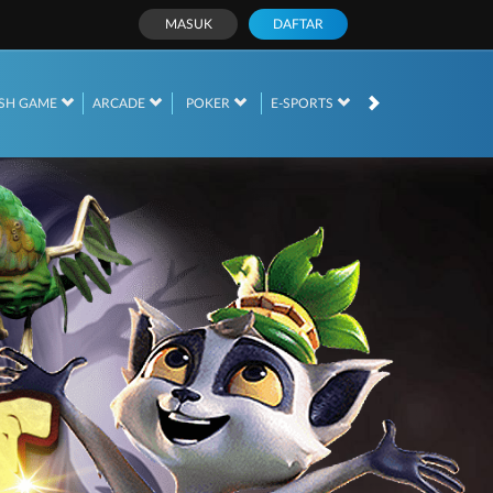
MASUK
DAFTAR
SH GAME
ARCADE
POKER
E-SPORTS
SABUNG AYAM