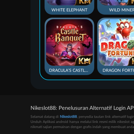
WHITE ELEPHANT
WILD MINE
DRACULA’S CASTLE BANQUET
DRAGON FORT
Nikeslot88: Penelusuran Alternatif Login 
Selamat datang di
Nikeslot88
, penyedia tautan link alternatif l
Unduh Aplikasi android hanya melalui link resmi milik nikeslo
nikmati sajian permainan dengan grafis indah yang membuat anda