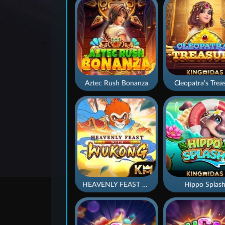
Aztec Rush Bonanza
Cleopatra's Trea
HEAVENLY FEAST WITH WUKONG
Hippo Splas