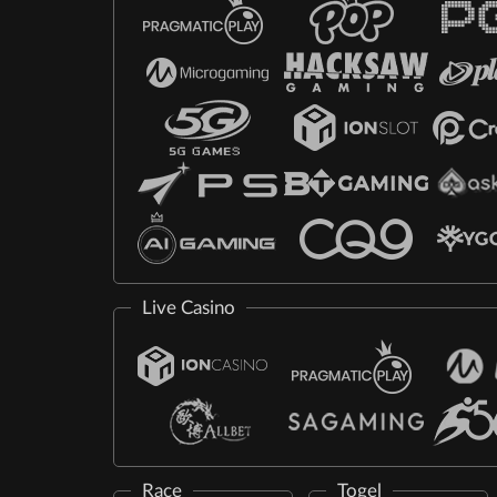
Live Casino
Race
Togel