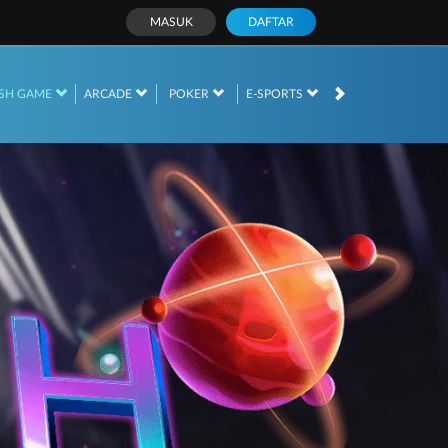
MASUK
DAFTAR
SH GAME
ARCADE
POKER
E-SPORTS
SABUNG AYAM