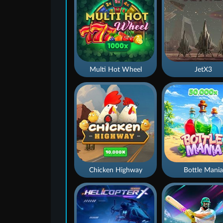
Multi Hot Wheel
JetX3
Chicken Highway
Bottle Mania