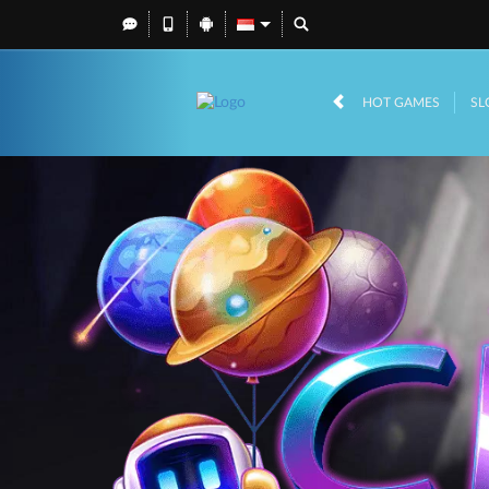
HOT GAMES
SL