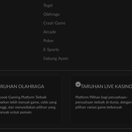
Togel
Olahraga
Crash Game
Arcade
Poker
E-Sports
Sabung Ayam
ARUHAN OLAHRAGA
TARUHAN LIVE KASIN
book Gaming Platform Terbaik
Platform Pilihan bagi perusahaan-
rkan lebih banyak game, odds yang
perusahaan terbaik di dunia, dengan
tinggi, dan menyediakan pilihan yang
pilihan variasi game terbanyak
banyak untuk pemain.