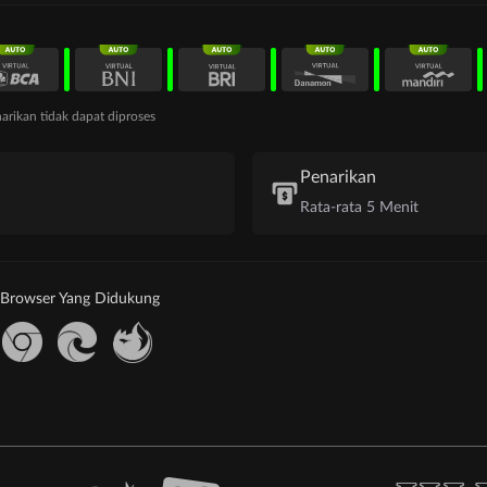
arikan tidak dapat diproses
Penarikan
Rata-rata 5 Menit
Browser Yang Didukung