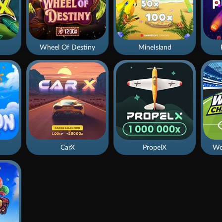
Wheel Of Destiny
MineIsland
CarX
PropelX
Wo