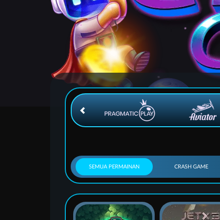
SEMUA PERMAINAN
CRASH GAME