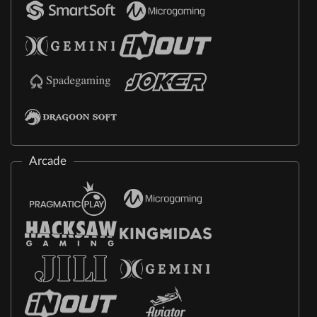
Arcade