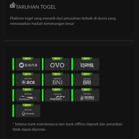
TARUHAN TOGEL
Platform togel yang menarik dari perusahan terbaik di dunia yang
menawarkan hadiah kemenangan besar
* Selama bank maintenance dan bank offline deposit dan penarikan
tidak dapat diproses