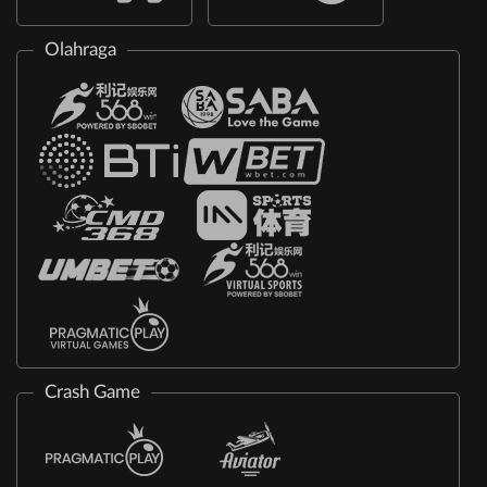
Olahraga
Crash Game