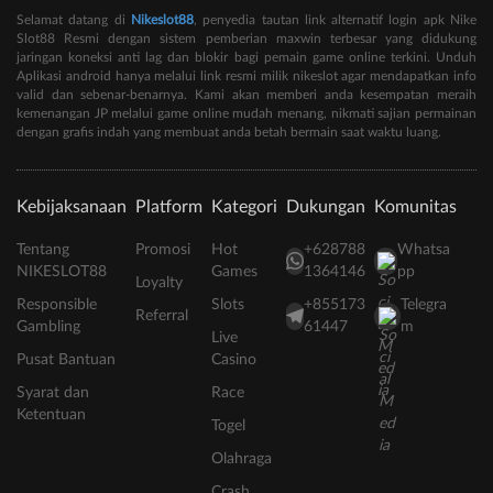
Selamat datang di
Nikeslot88
, penyedia tautan link alternatif login apk Nike
Slot88 Resmi dengan sistem pemberian maxwin terbesar yang didukung
jaringan koneksi anti lag dan blokir bagi pemain game online terkini. Unduh
Aplikasi android hanya melalui link resmi milik nikeslot agar mendapatkan info
valid dan sebenar-benarnya. Kami akan memberi anda kesempatan meraih
kemenangan JP melalui game online mudah menang, nikmati sajian permainan
dengan grafis indah yang membuat anda betah bermain saat waktu luang.
Kebijaksanaan
Platform
Kategori
Dukungan
Komunitas
Tentang
Promosi
Hot
+628788
Whatsa
NIKESLOT88
Games
1364146
pp
Loyalty
Responsible
Slots
+855173
Telegra
Referral
Gambling
61447
m
Live
Pusat Bantuan
Casino
Syarat dan
Race
Ketentuan
Togel
Olahraga
Crash