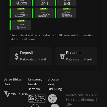
* Selama bank maintenance dan bank offline deposit dan penarikan
tidak dapat diproses
Deposit
Penarikan
Rata-rata 3 Menit
Rata-rata 5 Menit
Bersertifikasi
Tanggung
Browser
Dari
Jawab
Yang
Bermain
Didukung
©2026 NIKESLOT88.
Hak cipta dilindungi |
18+