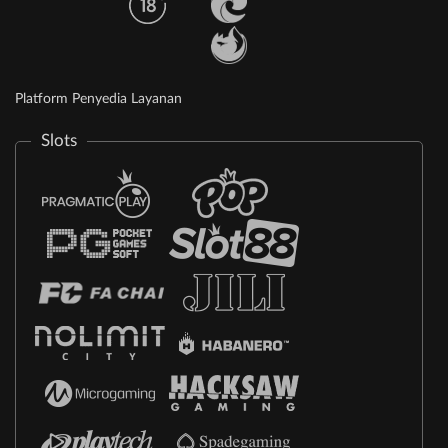
Platform Penyedia Layanan
Slots