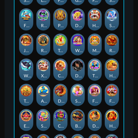
Super Power Bank
Lucky Neko New Year
Flower Fortunes
Gu Gu Gu2
Fruit King
Six Gacha
Fishing King
Rave Jump
Pyramid Raider
Disco Night M
Happy Rich Year
Snow Queen
Jumping Mobile
Running Toro
Top Ace
Wolf Disco
Meow
Red Phoenix
Water World
Xmas
Crazy Crazy 2
Detective Dee
Thor 2
Hercules
Treasure Bowl
Aladdin's lamp
Dragon Heart
Six Candy
Fire Queen2
Fa Cai Shen2
Ecstatic Circus
So Sweet
Chameleon
Big Wolf
Detective Dee 2
Hephaestus