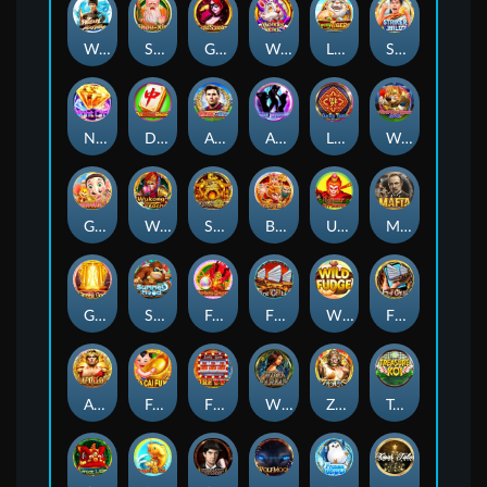
Watah Master
Shou-Xin
Gold Stealer
Wonderland
Lucky Tigers
Striker WILD
Night City
Da Hong Zhong
All Star Team
All Wilds
Lucky Bats
World Cup Russia 2018
Ganesha Jr.
WuKong&Peaches
Super5
Burning Xi-You
Uproar In Heaven
Mafia
Greek Gods
Summer Mood
Fortune Dragon
Fire Chibi 2
Wild Fudge
Fire Chibi M
Apollo
Fa Cai Fu Wa
Fire777
Wild Tarzan
Zeus
Treasure Koi