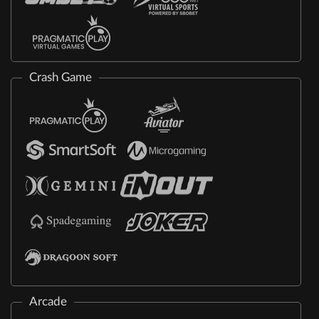
Crash Game
Arcade