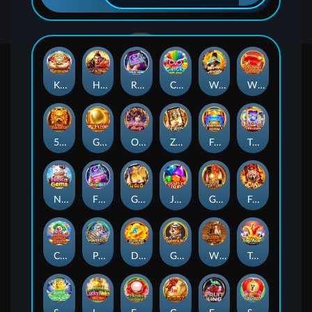
Kronos
Hero of the 3 Kingdoms - Cao Cao
Rave Jump Mobile
Chicky Parm Parm
Watah Master Turbo
Wheel Money
5 God beasts
Golden Eggs
Oriental Beauty
Zeus M
Fortune Totem
Turn & Earn
Neko Gems
Fly Out
Gu Gu Gu M
Jewel Luxury
Good Fortune M
Fa Cai Shen M
Crazy Crazy
Poseidon
Diamond Treasure
Gophers War
WILD BOUNTY 2
Top Ace 2