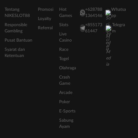
Tentang
Promosi
Hot
+628788
Whatsa
NIKESLOT88
Games
1364146
pp
Loyalty
Responsible
Slots
+855173
Telegra
Referral
Gambling
61447
m
Live
Pusat Bantuan
Casino
Syarat dan
Race
Ketentuan
Togel
Olahraga
Crash
Game
Arcade
Poker
E-Sports
Sabung
Ayam