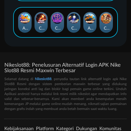
Aviator2-Sky Elite
Crash Meteor
Crash Neon
Crash Classic
Aviator
Crash Gold Rush
Nikeslot88: Penelusuran Alternatif Login APK Nike
Slot88 Resmi Maxwin Terbesar
Selamat datang di
Nikeslot88
, penyedia tautan link alternatif login apk Nike
Slot88 Resmi dengan sistem pemberian maxwin terbesar yang didukung
jaringan koneksi anti lag dan blokir bagi pemain game online terkini. Unduh
Aplikasi android hanya melalui link resmi milik nikeslot agar mendapatkan info
valid dan sebenar-benarnya. Kami akan memberi anda kesempatan meraih
kemenangan JP melalui game online mudah menang, nikmati sajian permainan
dengan grafis indah yang membuat anda betah bermain saat waktu luang.
Kebijaksanaan
Platform
Kategori
Dukungan
Komunitas