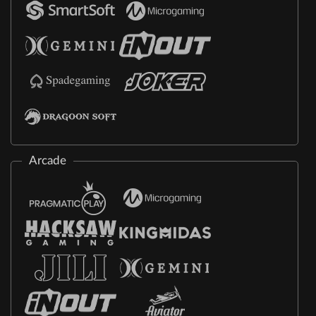
Arcade