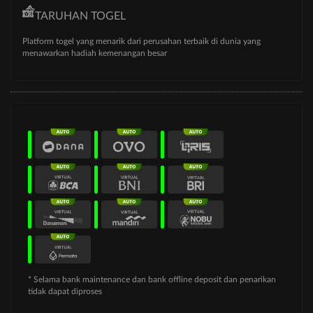
TARUHAN TOGEL
Platform togel yang menarik dari perusahan terbaik di dunia yang
menawarkan hadiah kemenangan besar
* Selama bank maintenance dan bank offline deposit dan penarikan
tidak dapat diproses