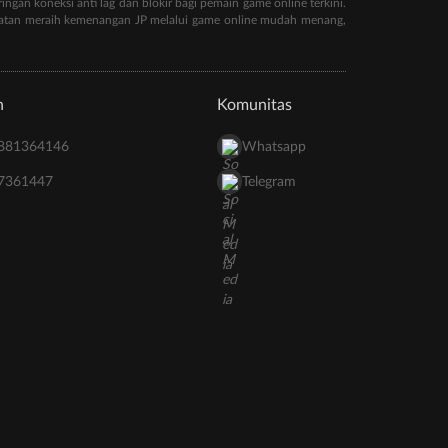
ngan koneksi anti lag dan blokir bagi pemain game online terkini.
empatan meraih kemenangan JP melalui game online mudah menang,
n
Komunitas
881364146
Whatsapp
7361447
Telegram