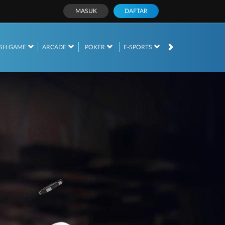
MASUK
DAFTAR
SH GAME
ARCADE
POKER
E-SPORTS
SABUNG AYAM