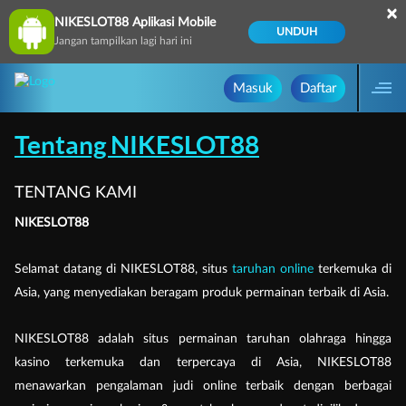
×
NIKESLOT88 Aplikasi Mobile
UNDUH
Jangan tampilkan lagi hari ini
Masuk
Daftar
Tentang NIKESLOT88
TENTANG KAMI
NIKESLOT88
Selamat datang di NIKESLOT88, situs
taruhan online
terkemuka di
Asia, yang menyediakan beragam produk permainan terbaik di Asia.
NIKESLOT88 adalah situs permainan taruhan olahraga hingga
kasino terkemuka dan terpercaya di Asia, NIKESLOT88
menawarkan pengalaman judi online terbaik dengan berbagai